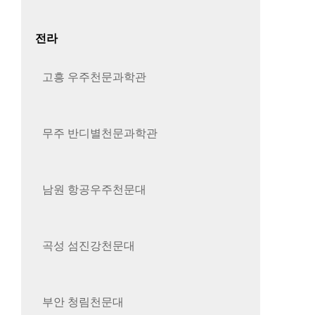
전라
고흥 우주천문과학관
무주 반디별천문과학관
남원 항공우주천문대
곡성 섬진강천문대
부안 청림천문대