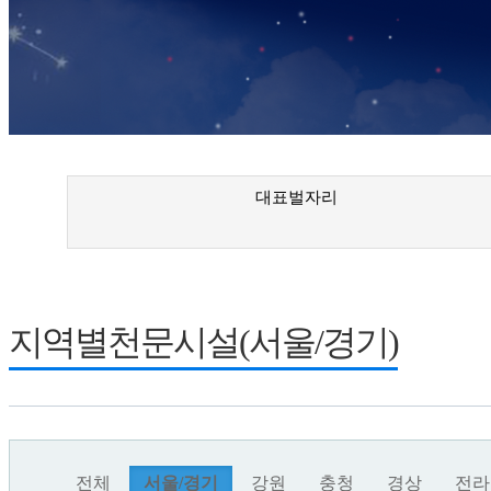
대표벌자리
지역별천문시설(서울/경기)
전체
서울/경기
강원
충청
경상
전라