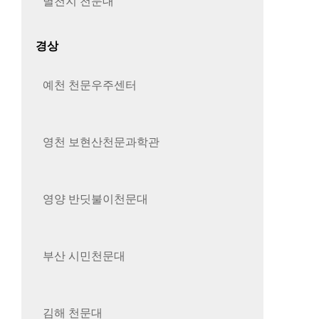
별천지 천문대
경상
예천 천문우주센터
영천 보현산천문과학관
영양 반딧불이천문대
부산 시민천문대
김해 천문대