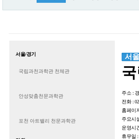
서울/경기
서울
국
국립과천과학관 천체관
주소 : 
안성맞춤천문과학관
전화 : 02
홈페이지
주요시설
포천 아트밸리 천문과학관
운영시간 :
휴무일 :