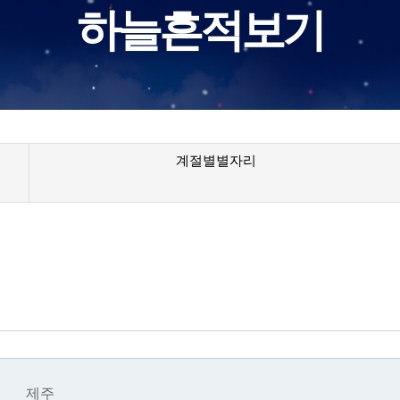
하늘흔적보기
계절별별자리
제주