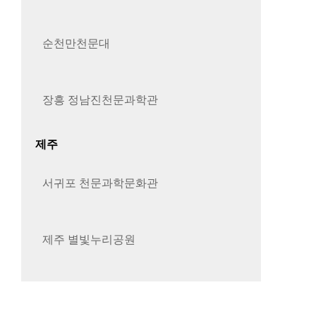
순천만천문대
장흥 정남진천문과학관
제주
서귀포 천문과학문화관
제주 별빛누리공원