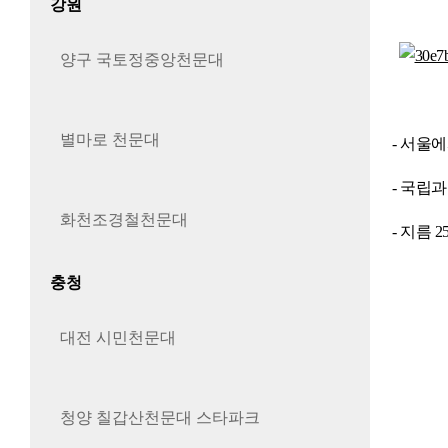
강원
양구 국토정중앙천문대
별마로 천문대
- 서울
- 국립
화천조경철천문대
- 지름
충청
대전 시민천문대
청양 칠갑산천문대 스타파크