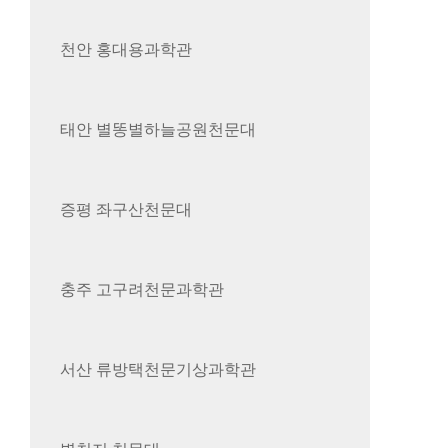
천안 홍대용과학관
태안 별똥별하늘공원천문대
증평 좌구산천문대
충주 고구려천문과학관
서산 류방택천문기상과학관