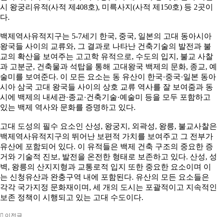
시 왕궁리유적(사적 제408호), 미륵사지(사적 제150호) 등 2곳이
다.
백제역사유적지구는 5-7세기 한국, 중국, 일본의 고대 동아시아
왕국들 사이의 교류와, 그 결과로 나타난 건축기술의 발전과 불
교의 확산을 보여주는 고고학 유적으로, 수도의 입지, 불교 사찰
과 고분군, 건축물과 석탑을 통해 고대왕국 백제의 문화, 종교, 예
술미를 보여준다. 이 모든 요소는 동 유산이 한국·중국·일본 동아
시아 삼국 고대 왕국들 사이의 상호 교류 역사를 잘 보여줌과 동
시에 백제의 내세관·종교·건축기술·예술미 등을 모두 포함하고
있는 백제 역사와 문화를 증명하고 있다.
고대 도성의 필수 요소인 산성, 왕궁지, 외곽성, 왕릉, 불교사찰은
백제역사유적지구의 뛰어난 보편적 가치를 보여주고 그 전부가
유산에 포함되어 있다. 이 유적들은 백제 건축 구조의 중요한 증
거와 기술적 진보, 발전을 온전한 형태로 보존하고 있다. 산성, 성
벽, 왕릉의 산지지형과 교통로적 입지 또한 중요한 요소이며 이
는 신청유산과 완충구역 내에 포함된다. 유산의 모든 요소들은
각각 국가지정 문화재이며, 세 개의 도시는 포괄적이고 지속적인
보존 정책이 시행되고 있는 고대 수도이다.
이전글